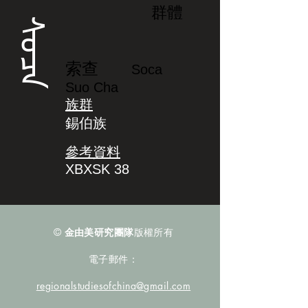
群體
ᠰᠣᠴᠠ
索查
Soca
Suo Cha
族群
錫伯族
參考資料
XBXSK 38
©
金由美研究團隊
版權所有
電子郵件：
regionalstudiesofchina@gmail.com