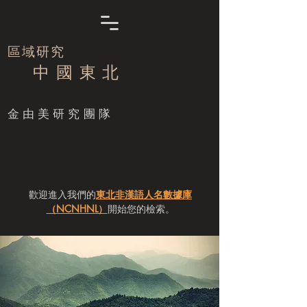
區域研究
中 國 東 北
​金由美研究團隊
歡迎進入我們的
東北非漢語人名數據庫
（NCNHNL）
開始您的檢索。