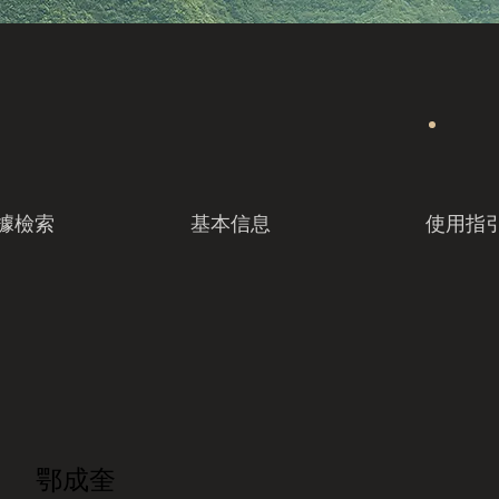
據檢索
基本信息
使用指
鄂成奎