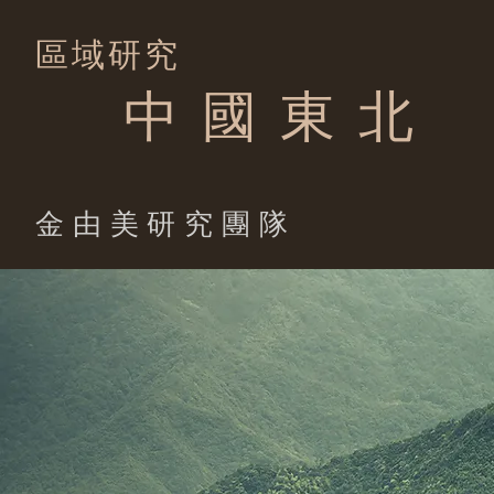
區域研究
中 國 東 北
​金由美研究團隊