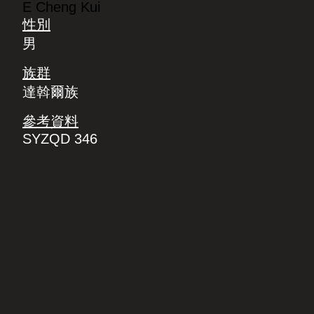
E Cheng Kui
性別
男
族群
達斡爾族
參考資料
SYZQD 346