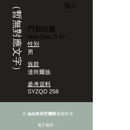
（暫無對應文字）
個人
門都自爾
Men Dou Zi Er
性別
男
族群
達斡爾族
參考資料
SYZQD 258
©
金由美研究團隊
版權所有
電子郵件：