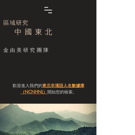
區域研究
中 國 東 北
​金由美研究團隊
歡迎進入我們的
東北非漢語人名數據庫
（NCNHNL）
開始您的檢索。