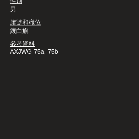
性別
男
旗號和職位
鑲白旗
參考資料
AXJWG 75a, 75b