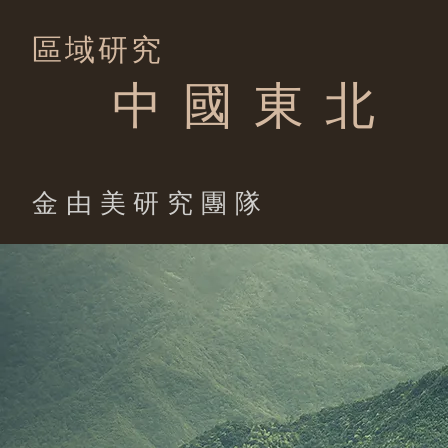
區域研究
中 國 東 北
​金由美研究團隊