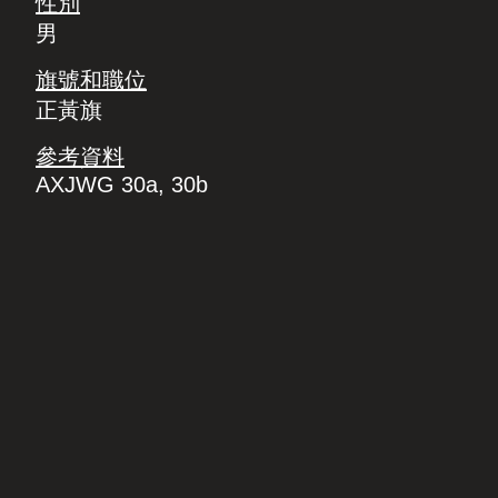
性別
男
旗號和職位
正黃旗
參考資料
AXJWG 30a, 30b