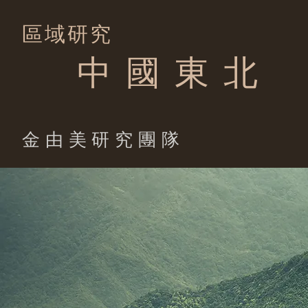
區域研究
中 國 東 北
​金由美研究團隊