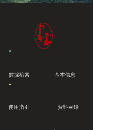
數據檢索
基本信息
使用指引
資料目錄