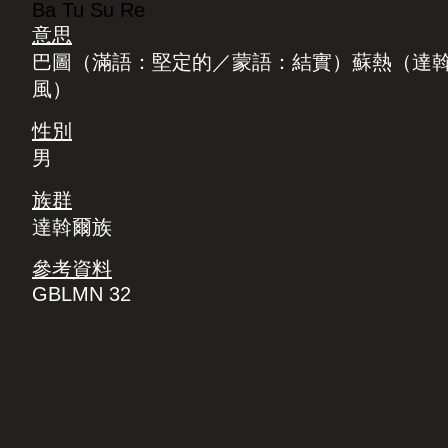
Ba Tu Su Re
意思
巴圖（滿語：堅定的／蒙語：結實）蘇熱（達
風）
性別
男
族群
達斡爾族
參考資料
GBLMN 32