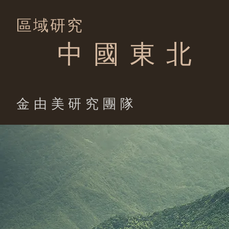
區域研究
中 國 東 北
​金由美研究團隊