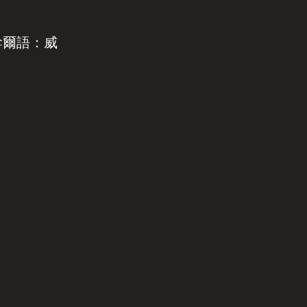
斡爾語：威