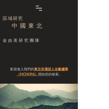
區域研究
中 國 東 北
​金由美研究團隊
歡迎進入我們的
東北非漢語人名數據庫
（NCNHNL）
開始您的檢索。