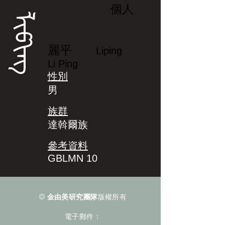
個人
ᠯᡳᡦᡳᠩ
麗平
Liping
Li Ping
性別
男
族群
達斡爾族
參考資料
GBLMN 10
©
金由美研究團隊
版權所有
電子郵件：