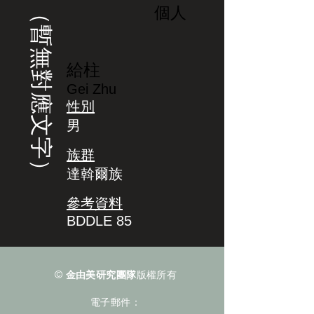
（暫無對應文字）
個人
給柱
Gei Zhu
性別
男
族群
達斡爾族
參考資料
BDDLE 85
©
金由美研究團隊
版權所有
電子郵件：