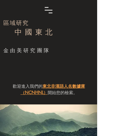
區域研究
中 國 東 北
​金由美研究團隊
歡迎進入我們的
東北非漢語人名數據庫
（NCNHNL）
開始您的檢索。