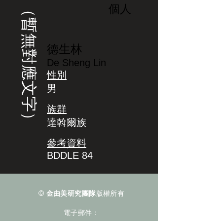
（暫無對應文字）
個人
德生林
De Sheng Lin
性別
男
族群
達斡爾族
參考資料
BDDLE 84
©
金由美研究團隊
版權所有
電子郵件：