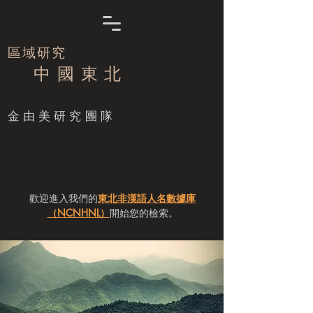
區域研究
中 國 東 北
​金由美研究團隊
歡迎進入我們的
東北非漢語人名數據庫
（NCNHNL）
開始您的檢索。