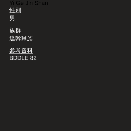
Yi Ge Jin Shan
性別
男
族群
達斡爾族
參考資料
BDDLE 82