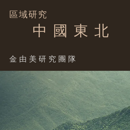
區域研究
中 國 東 北
​金由美研究團隊