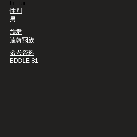
Li Hui
性別
男
族群
達斡爾族
參考資料
BDDLE 81