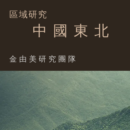
區域研究
中 國 東 北
​金由美研究團隊