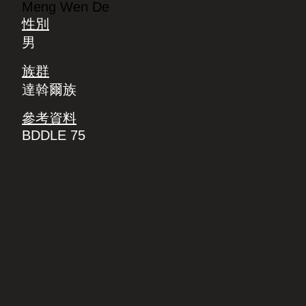
Meng Wen De
性別
男
族群
達斡爾族
參考資料
BDDLE 75