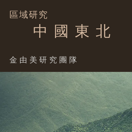
區域研究
中 國 東 北
​金由美研究團隊