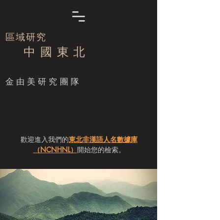
區域研究
中 國 東 北
​金由美研究團隊
歡迎進入我們的
東北非漢語人名數據庫
（NCNHNL）
開始您的檢索。