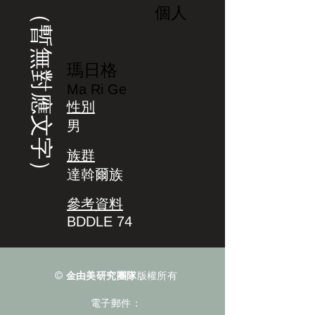
（暫無對應文字）
個人
瑪日格
Ma Ri Ge
性別
男
族群
達斡爾族
參考資料
BDDLE 74
©
金由美研究團隊
版權所有
電子郵件：