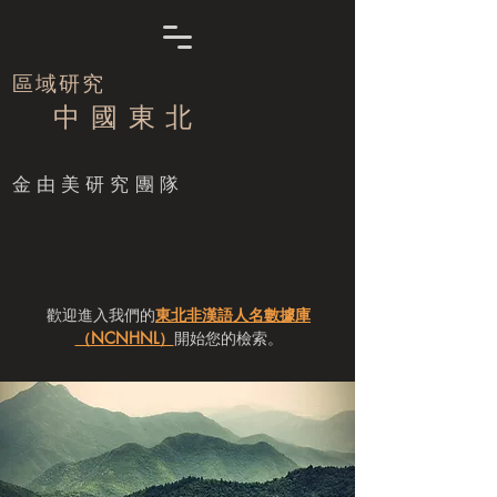
區域研究
中 國 東 北
​金由美研究團隊
歡迎進入我們的
東北非漢語人名數據庫
（NCNHNL）
開始您的檢索。