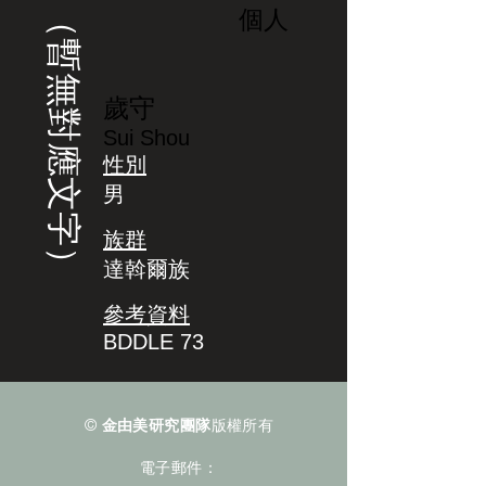
（暫無對應文字）
個人
歲守
Sui Shou
性別
男
族群
達斡爾族
參考資料
BDDLE 73
©
金由美研究團隊
版權所有
電子郵件：