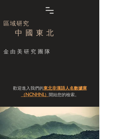
區域研究
中 國 東 北
​金由美研究團隊
歡迎進入我們的
東北非漢語人名數據庫
（NCNHNL）
開始您的檢索。