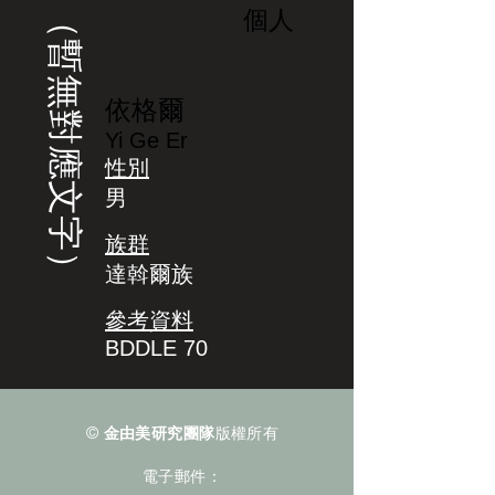
（暫無對應文字）
個人
依格爾
Yi Ge Er
性別
男
族群
達斡爾族
參考資料
BDDLE 70
©
金由美研究團隊
版權所有
電子郵件：