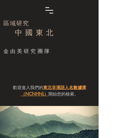
區域研究
中 國 東 北
​金由美研究團隊
歡迎進入我們的
東北非漢語人名數據庫
（NCNHNL）
開始您的檢索。