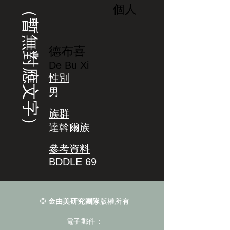
（暫無對應文字）
個人
德布喜
De Bu Xi
性別
男
族群
達斡爾族
參考資料
BDDLE 69
©
金由美研究團隊
版權所有
電子郵件：