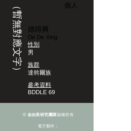
（暫無對應文字）
個人
德得興
De De Xing
性別
男
族群
達斡爾族
參考資料
BDDLE 69
©
金由美研究團隊
版權所有
電子郵件：