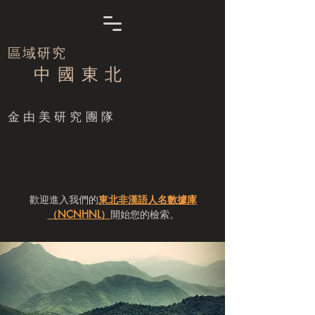
區域研究
中 國 東 北
​金由美研究團隊
歡迎進入我們的
東北非漢語人名數據庫
（NCNHNL）
開始您的檢索。