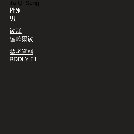
Ta Qi Song
性別
男
族群
達斡爾族
參考資料
BDDLY 51