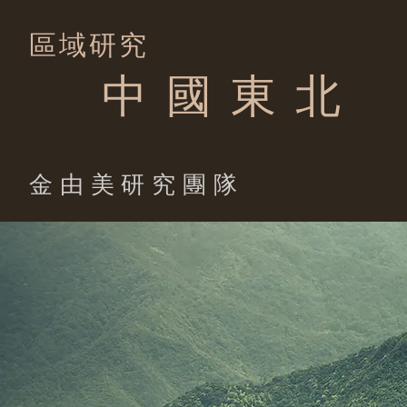
區域研究
中 國 東 北
​金由美研究團隊