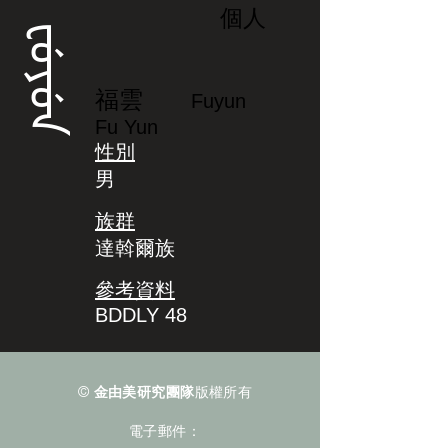
個人
ᡶᡠᠶᡠᠨ
福雲
Fuyun
Fu Yun
性別
男
族群
達斡爾族
參考資料
BDDLY 48
©
金由美研究團隊
版權所有
電子郵件：