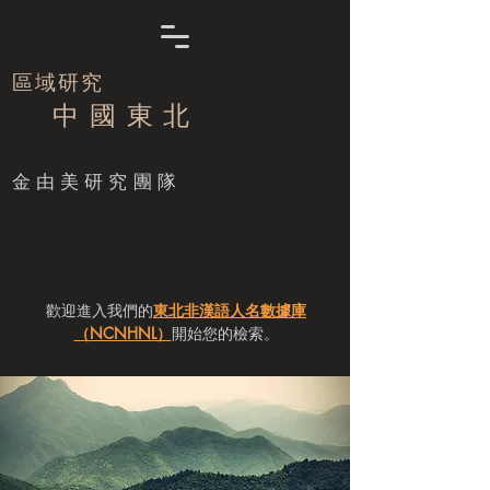
區域研究
中 國 東 北
​金由美研究團隊
歡迎進入我們的
東北非漢語人名數據庫
（NCNHNL）
開始您的檢索。