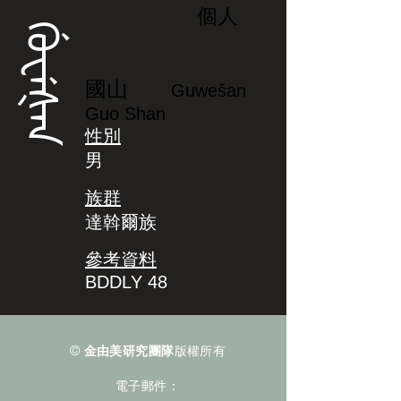
個人
ᡤᡠᠸᡝᡧᠠᠨ
國山
Guwešan
Guo Shan
性別
男
族群
達斡爾族
參考資料
BDDLY 48
©
金由美研究團隊
版權所有
電子郵件：