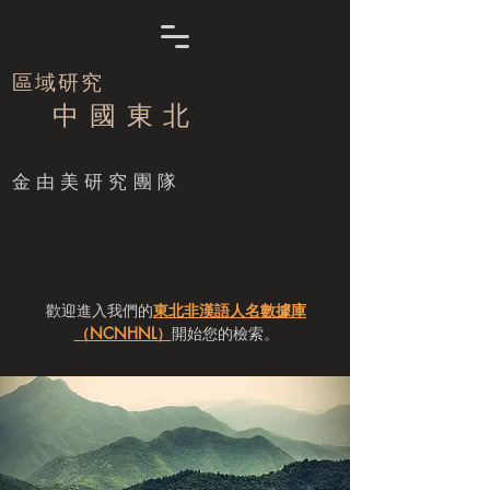
區域研究
中 國 東 北
​金由美研究團隊
歡迎進入我們的
東北非漢語人名數據庫
（NCNHNL）
開始您的檢索。