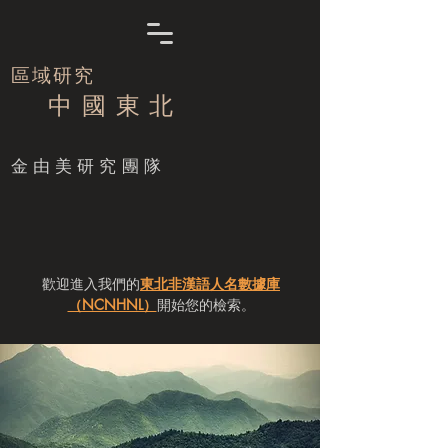
區域研究
中 國 東 北
​金由美研究團隊
歡迎進入我們的
東北非漢語人名數據庫
（NCNHNL）
開始您的檢索。