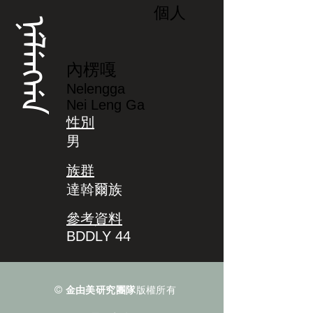
個人
ᠨᡝᠯᡝᠩᡤᠠ
內楞嘎
Nelengga
Nei Leng Ga
性別
男
族群
達斡爾族
參考資料
BDDLY 44
©
金由美研究團隊
版權所有