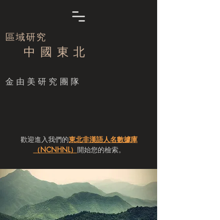
區域研究
中 國 東 北
​金由美研究團隊
歡迎進入我們的
東北非漢語人名數據庫
（NCNHNL）
開始您的檢索。