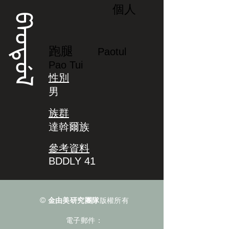
個人
ᡦᠠᠣᡨᡠᠯ
跑腿
Paotul
Pao Tui
性別
男
族群
達斡爾族
參考資料
BDDLY 41
©
金由美研究團隊
版權所有
電子郵件：