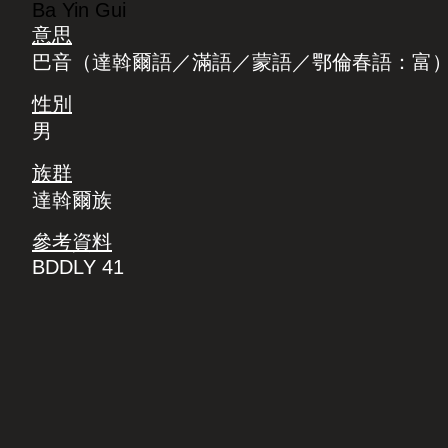
Ba Yin Gui
意思
巴音（達斡爾語／滿語／蒙語／鄂倫春語：富
性別
男
族群
達斡爾族
參考資料
BDDLY 41