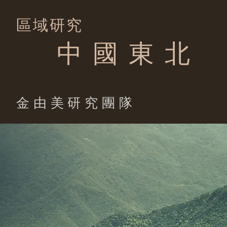
區域研究
中 國 東 北
​金由美研究團隊