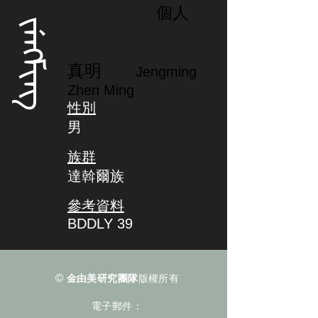
個人
ᠵᡝᠩᠮᡳᠩ
真明
Jengming
Zhen Ming
性別
男
族群
達斡爾族
參考資料
BDDLY 39
©
金由美研究團隊
版權所有
電子郵件：