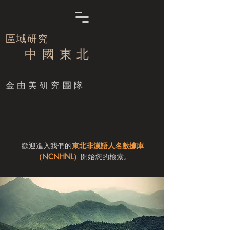
區域研究
中 國 東 北
​金由美研究團隊
歡迎進入我們的
東北非漢語人名數據庫
（NCNHNL）
開始您的檢索。