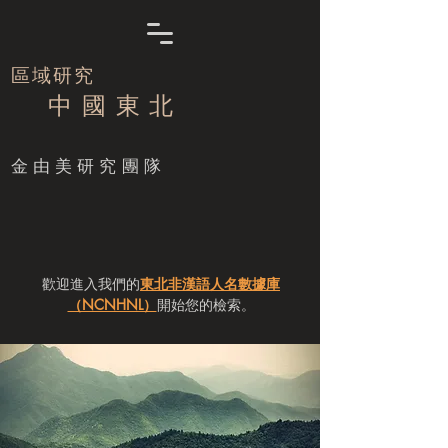
區域研究
中 國 東 北
​金由美研究團隊
歡迎進入我們的
東北非漢語人名數據庫
（NCNHNL）
開始您的檢索。