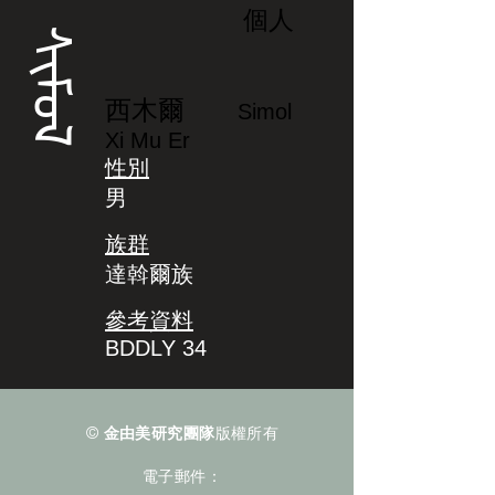
個人
ᠰᡳᠮᠣᠯ
西木爾
Simol
Xi Mu Er
性別
男
族群
達斡爾族
參考資料
BDDLY 34
©
金由美研究團隊
版權所有
電子郵件：