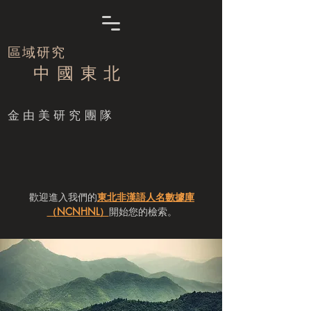
區域研究
中 國 東 北
​金由美研究團隊
歡迎進入我們的
東北非漢語人名數據庫
（NCNHNL）
開始您的檢索。