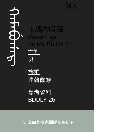
個人
ᡴᠠᠮᠠᠪᡠᡤᠠᡵ
卡瑪布嘎爾
Kamabugar
Ka Ma Bu Ga Er
性別
男
族群
達斡爾族
參考資料
BDDLY 26
©
金由美研究團隊
版權所有