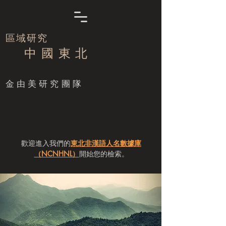
區域研究
中 國 東 北
​金由美研究團隊
歡迎進入我們的
東北非漢語人名數據庫
（NCNHNL）
開始您的檢索。