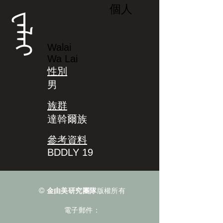
個人
ᠸᠠᠯᠠᡳ
Walai
Wa Lai
性別
男
族群
達斡爾族
參考資料
BDDLY 19
©
金由美研究團隊
版權所有
電子郵件：