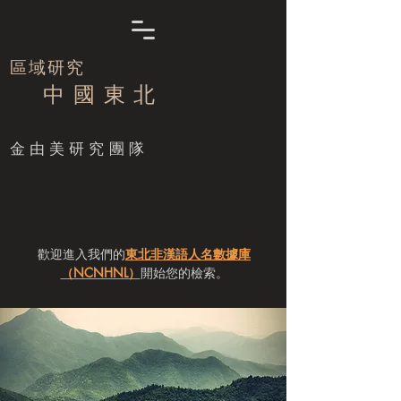
區域研究
中 國 東 北
​金由美研究團隊
歡迎進入我們的
東北非漢語人名數據庫
（NCNHNL）
開始您的檢索。