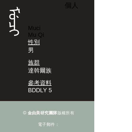
個人
ᠮᡠᠴᡳ
Muci
Mu Qi
性別
男
族群
達斡爾族
參考資料
BDDLY 5
©
金由美研究團隊
版權所有
電子郵件：