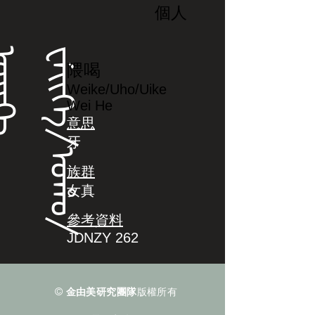
個人
ᡝ
ᠸ
ᡝ
ᡳ
ᡴ
ᡝ
/
ᠣ
ᡥ
ᠣ
/
ᠣ
ᡳ
ᡴ
隈喝
Weike/Uho/Uike
Wei He
意思
牙
族群
女真
參考資料
JDNZY 262
©
金由美研究團隊
版權所有