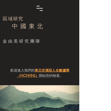
區域研究
中 國 東 北
​金由美研究團隊
歡迎進入我們的
東北非漢語人名數據庫
（NCNHNL）
開始您的檢索。