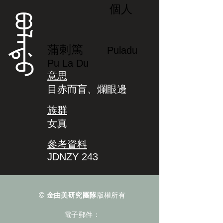
個人
ᡦᠣᠯᠠᡩᠣ
蒲剌篤
Puladu
Pu La Du
意思
目赤而盲、爛眼邊
族群
女真
參考資料
JDNZY 243
©
金由美研究團隊
版權所有
電子郵件：