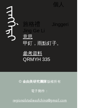
個人
ᠵᡳᠩᡤᡝᡵᡳ
旌格禮
Jinggeri
Jing Ge Li
意思
甲釘，雨點釘子。
參考資料
QRMYH 335
©
金由美研究團隊
版權所有
電子郵件：
regionalstudiesofchina@gmail.com