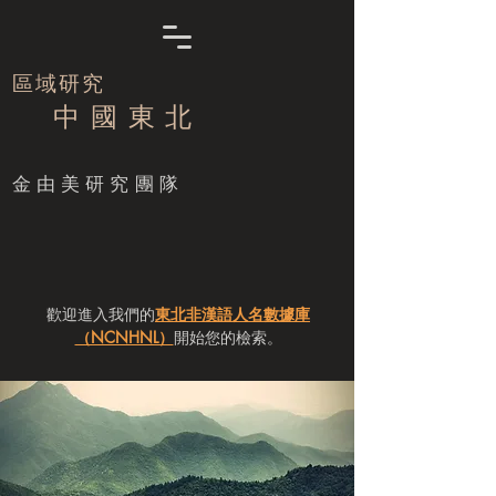
區域研究
中 國 東 北
​金由美研究團隊
歡迎進入我們的
東北非漢語人名數據庫
（NCNHNL）
開始您的檢索。