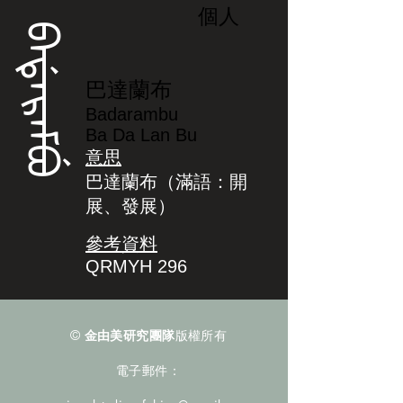
個人
ᠪᠠᡩᠠᡵᠠᠮᠪᡠ
巴達蘭布
Badarambu
Ba Da Lan Bu
意思
巴達蘭布（滿語：開
展、發展）
參考資料
QRMYH 296
©
金由美研究團隊
版權所有
電子郵件：