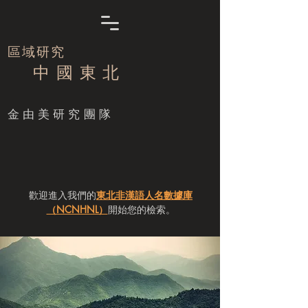
區域研究
中 國 東 北
​金由美研究團隊
歡迎進入我們的
東北非漢語人名數據庫
（NCNHNL）
開始您的檢索。