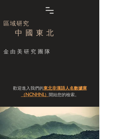
區域研究
中 國 東 北
​金由美研究團隊
歡迎進入我們的
東北非漢語人名數據庫
（NCNHNL）
開始您的檢索。