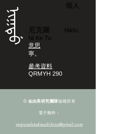
個人
ᠨᡳᡴᡨᡠ
尼克圖
Niktu
Ni Ke Tu
意思
寧。
參考資料
QRMYH 290
©
金由美研究團隊
版權所有
電子郵件：
regionalstudiesofchina@gmail.com