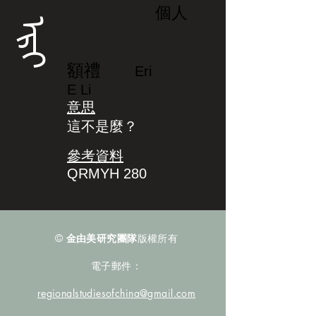
個人
ᡝᡵᡳ
額禮
Eri
E Li
意思
這不是麼？
參考資料
QRMYH 280
©
金由美研究團隊
版權所有
電子郵件：
regionalstudiesofchina@gmail.com