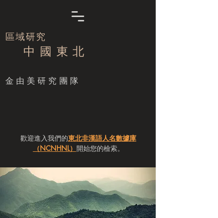
區域研究
中 國 東 北
​金由美研究團隊
歡迎進入我們的
東北非漢語人名數據庫
（NCNHNL）
開始您的檢索。