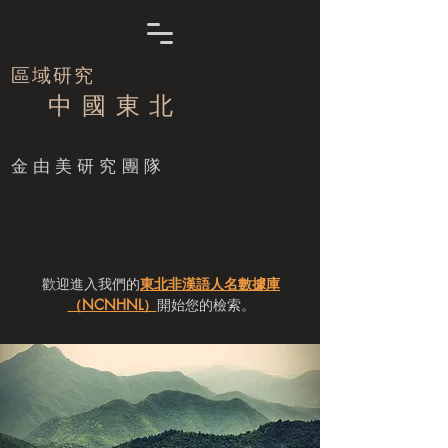
區域研究
中 國 東 北
​金由美研究團隊
歡迎進入我們的
東北非漢語人名數據庫
（NCNHNL）
開始您的檢索。