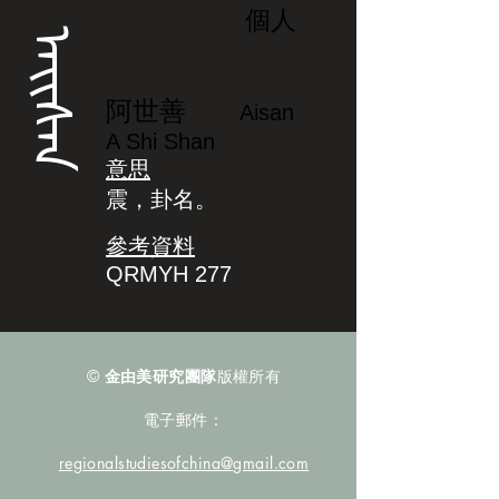
個人
ᠠᡳᠰᠠᠨ
阿世善
Aisan
A Shi Shan
意思
震，卦名。
參考資料
QRMYH 277
©
金由美研究團隊
版權所有
電子郵件：
regionalstudiesofchina@gmail.com