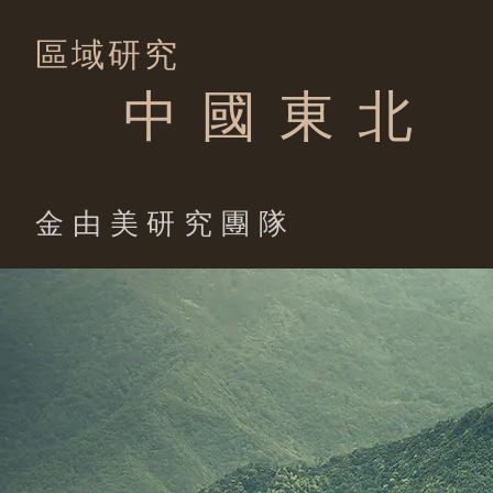
區域研究
中 國 東 北
​金由美研究團隊