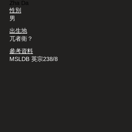
Zha Da
性別
男
出生地
兀者衛？
參考資料
MSLDB 英宗238/8