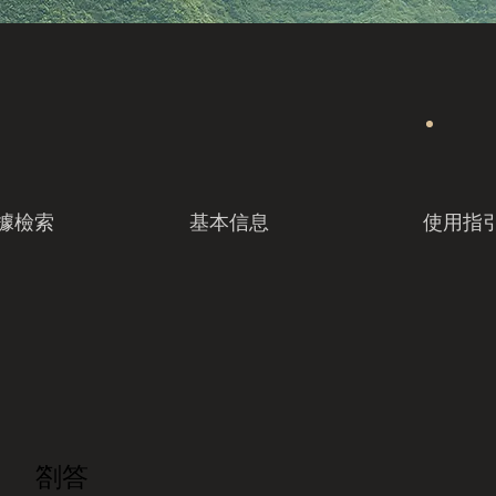
據檢索
基本信息
使用指
劄答