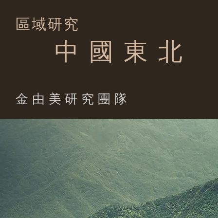
區域研究
中 國 東 北
​金由美研究團隊