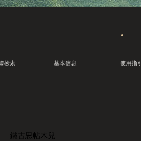
據檢索
基本信息
使用指
鐵古思帖木兒