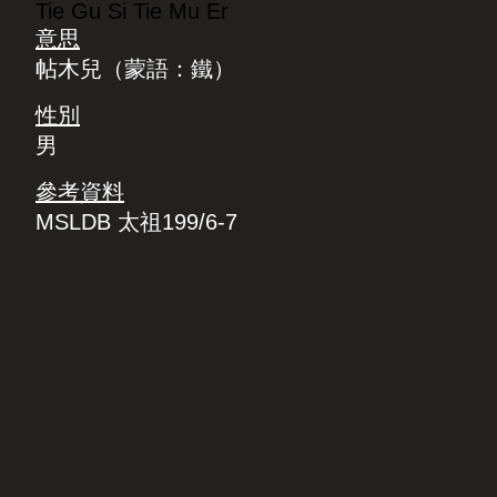
Tie Gu Si Tie Mu Er
意思
帖木兒（蒙語：鐵）
性別
男
參考資料
MSLDB 太祖199/6-7