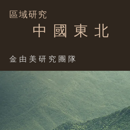
區域研究
中 國 東 北
​金由美研究團隊