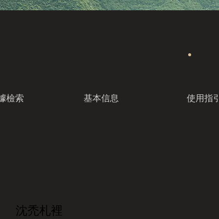
據檢索
基本信息
使用指
沈禿札裡