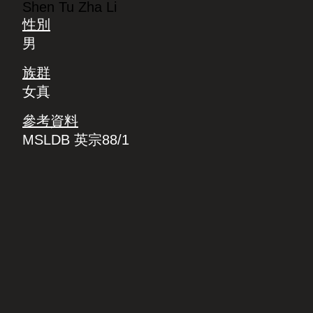
Shen Tu Zha Li
性別
男
族群
女真
參考資料
MSLDB 英宗88/1