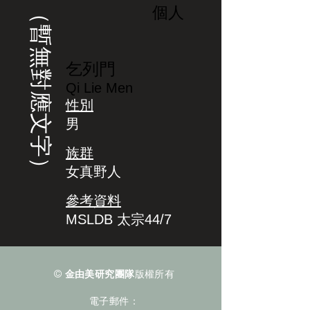
（暫無對應文字）
個人
乞列門
Qi Lie Men
性別
男
族群
女真野人
參考資料
MSLDB 太宗44/7
©
金由美研究團隊
版權所有
電子郵件：