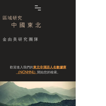
區域研究
中 國 東 北
​金由美研究團隊
歡迎進入我們的
東北非漢語人名數據庫
（NCNHNL）
開始您的檢索。