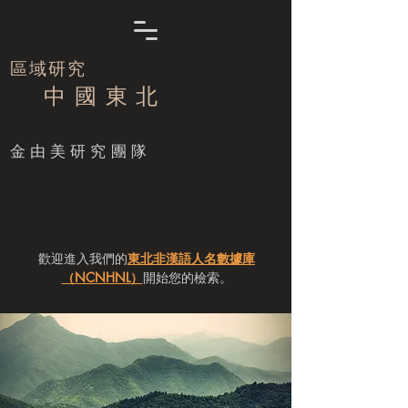
區域研究
中 國 東 北
​金由美研究團隊
歡迎進入我們的
東北非漢語人名數據庫
（NCNHNL）
開始您的檢索。