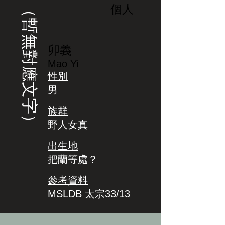
（暫無對應文字）
個人
卯義
Mao Yi
性別
男
族群
野人女真
出生地
把蘭等處？
參考資料
MSLDB 太宗33/13