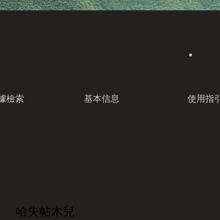
據檢索
基本信息
使用指
哈失帖木兒