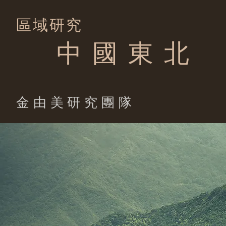
區域研究
中 國 東 北
​金由美研究團隊