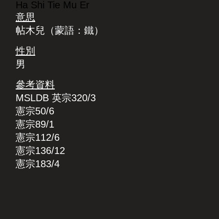
Ha Shi Tie Mu Er
意思
帖木兒（蒙語：鐵）
性別
男
參考資料
MSLDB 英宗320/3
憲宗50/6
憲宗89/1
憲宗112/6
憲宗136/12
憲宗183/4