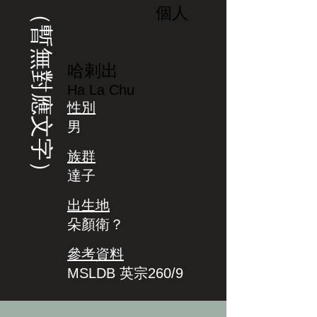
（暫無對應文字）
個人
哈剌出
Ha La Chu
性別
男
族群
達子
出生地
朵顏衛？
參考資料
MSLDB 英宗260/9