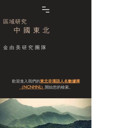
區域研究
中 國 東 北
​金由美研究團隊
歡迎進入我們的
東北非漢語人名數據庫
（NCNHNL）
開始您的檢索。