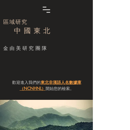
區域研究
中 國 東 北
​金由美研究團隊
歡迎進入我們的
東北非漢語人名數據庫
（NCNHNL）
開始您的檢索。