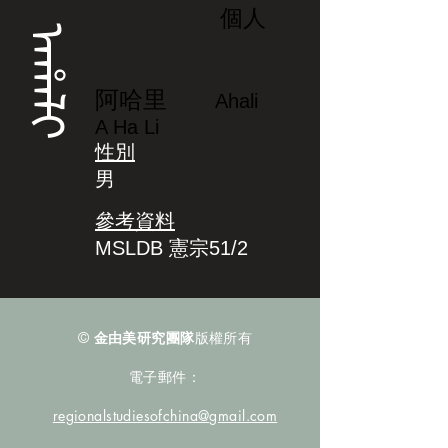
個人
ᠠᡥᠠᠯᡳ
阿哈里
Ahali
A Ha Li
性別
男
參考資料
MSLDB 憲宗51/2
©
金由美研究團隊
版權所有
電子郵件：
regionalstudiesofchina@gmail.com