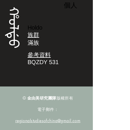
個人
ᡥᠣᠯᡩᠣ
Holdo
族群
滿族
參考資料
BQZDY 531
©
金由美研究團隊
版權所有
電子郵件：
regionalstudiesofchina@gmail.com