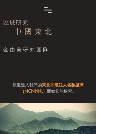
區域研究
中 國 東 北
​金由美研究團隊
歡迎進入我們的
東北非漢語人名數據庫
（NCNHNL）
開始您的檢索。