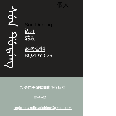
個人
ᠰᡠᠨ ᡩᡠᡵᡝᠩ
Sun Dureng
族群
滿族
參考資料
BQZDY 529
©
金由美研究團隊
版權所有
電子郵件：
regionalstudiesofchina@gmail.com