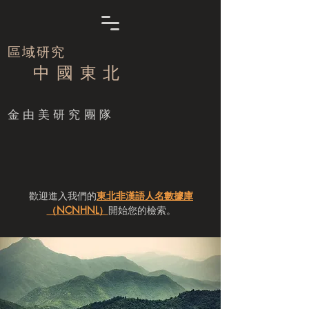
區域研究
中 國 東 北
​金由美研究團隊
歡迎進入我們的
東北非漢語人名數據庫
（NCNHNL）
開始您的檢索。