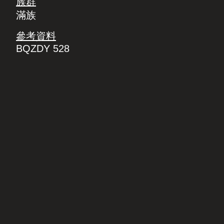
族群
滿族
參考資料
BQZDY 528