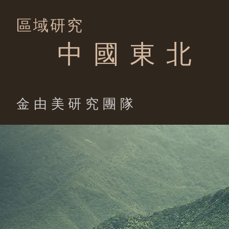
區域研究
中 國 東 北
​金由美研究團隊