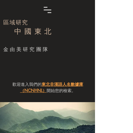
區域研究
中 國 東 北
​金由美研究團隊
歡迎進入我們的
東北非漢語人名數據庫
（NCNHNL）
開始您的檢索。