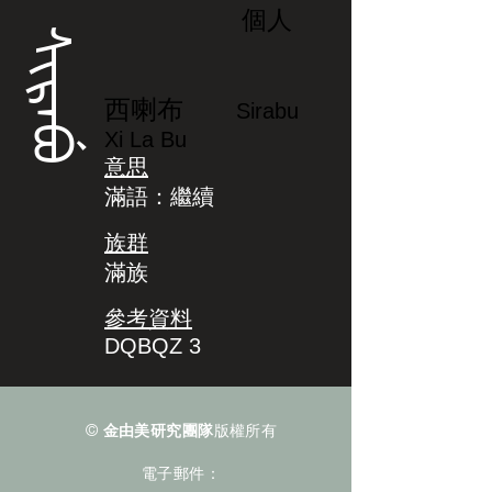
個人
ᠰᡳᡵᠠᠪᡠ
西喇布
Sirabu
Xi La Bu
意思
滿語：繼續
族群
滿族
參考資料
DQBQZ 3
©
金由美研究團隊
版權所有
電子郵件：